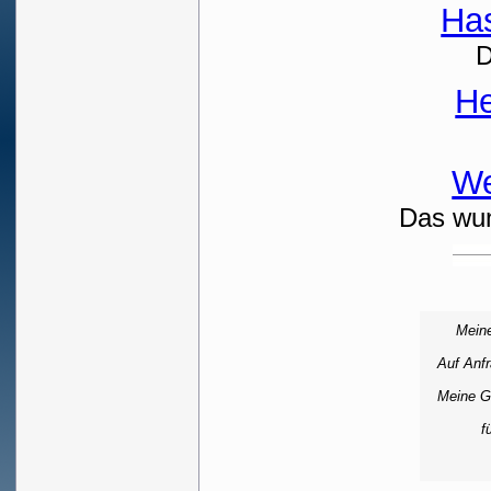
Ha
D
H
We
Das wun
Meine
Auf Anfr
Meine Ge
f