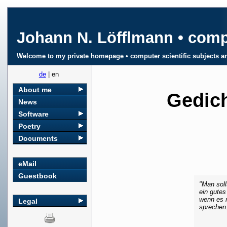
Johann N. Löfflmann • compu
Welcome to my private homepage • computer scientific subjects 
de
| en
About me
Gedich
News
Software
Poetry
Documents
eMail
Guestbook
"Man soll
ein gutes
wenn es 
Legal
sprechen